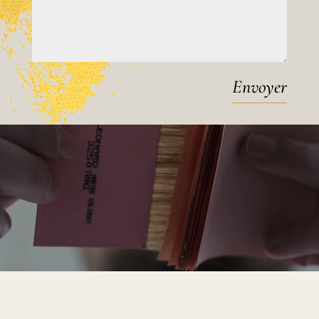
Envoyer
Lecteur
vidéo