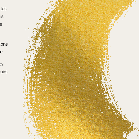
 les
is,
ue
dons
e.
es:
uirs