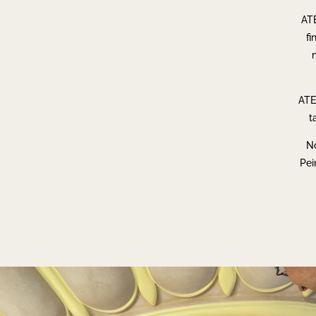
ATE
fi
n
ATE
t
No
Pei