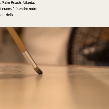
, Palm Beach, Atlanta,
tinuons à étendre notre
 au-delà.
Lecteur
vidéo